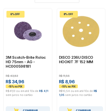
6% OFF
8% OFF
3M Scotch-Brite Roloc
DISCO 236U DISCO
HD 75mm - AG -
HOOKIT 7F 152 MM
HC000598181
R$
43,83
R$
11,56
R$ 34,96
R$ 8,96
R$41,13 ou em até 10x de
R$ 4,11
R$10,54 ou em até 10x de
R$
sem juros no cartão
1,05
sem juros no cartão
COMPRAR
COMPRAR