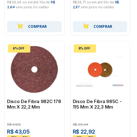
R$36,36 ou em até 10x de
R$
R$28,71 ou em até 10x de
R$
3,64
sem juros no cartão
2,87
sem juros no cartão
COMPRAR
COMPRAR
6% OFF
8% OFF
Disco De Fibra 982C 178
Disco De Fibra 985C -
Mm X 22,2 Mm
115 Mm X 22,3 Mm
R$
54,12
R$
29,44
R$ 43,05
R$ 22,92