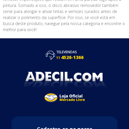
pintura. Somado a isso, o disco abrasivo removedor também
serve para alongar e ativar tintas e vernizes curados antes de
realizar o polimento da superfície. Por isso, se você está em
busca deste produto, navegue pela nossa categoria e encontre o
melhor para você!
TELEVENDAS
4526-1366
11
Cadastre-se na nossa