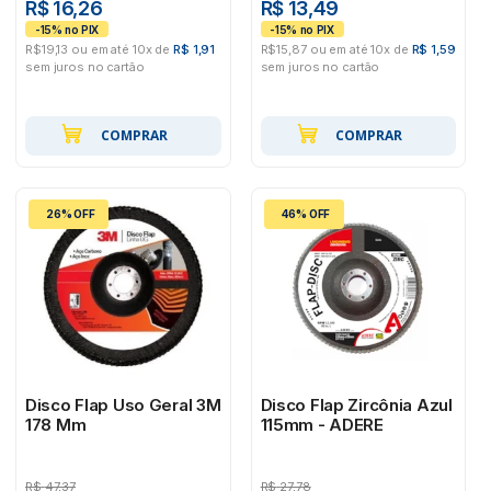
R$ 16,26
R$ 13,49
R$19,13 ou em até 10x de
R$ 1,91
R$15,87 ou em até 10x de
R$ 1,59
sem juros no cartão
sem juros no cartão
COMPRAR
COMPRAR
26% OFF
46% OFF
Disco Flap Uso Geral 3M
Disco Flap Zircônia Azul
178 Mm
115mm - ADERE
R$
47,37
R$
27,78