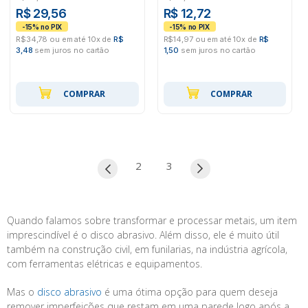
R$ 29,56
R$ 12,72
R$34,78 ou em até 10x de
R$
R$14,97 ou em até 10x de
R$
3,48
sem juros no cartão
1,50
sem juros no cartão
COMPRAR
COMPRAR
2
3
Quando falamos sobre transformar e processar metais, um item
imprescindível é o disco abrasivo. Além disso, ele é muito útil
também na construção civil, em funilarias, na indústria agrícola,
com ferramentas elétricas e equipamentos.
Mas o
disco abrasivo
é uma ótima opção para quem deseja
remover imperfeições que restam em uma parede logo após a