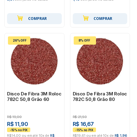
COMPRAR
COMPRAR
26% OFF
8% OFF
Disco De Fibra 3M Roloc
Disco De Fibra 3M Roloc
782C 50,8 Grão 60
782C 50,8 Grão 80
R$
19,00
R$
21,50
R$ 11,90
R$ 16,67
R$14,00 ou em até 10x de
R$
R$19,61 ou em até 10x de
R$ 1,96