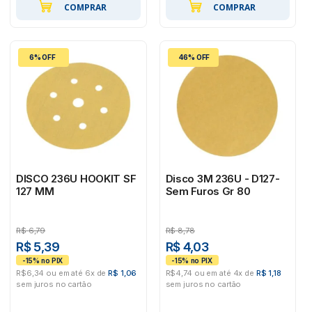
COMPRAR
COMPRAR
6% OFF
46% OFF
DISCO 236U HOOKIT SF
Disco 3M 236U - D127-
127 MM
Sem Furos Gr 80
R$
6,79
R$
8,78
R$ 5,39
R$ 4,03
R$6,34 ou em até 6x de
R$ 1,06
R$4,74 ou em até 4x de
R$ 1,18
sem juros no cartão
sem juros no cartão