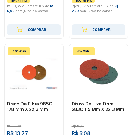
R$50,65 ou em até 10x de
R$
R$26,97 ou em até 10x de
R$
5,06
sem juros no cartão
2,70
sem juros no cartão
COMPRAR
COMPRAR
40% OFF
6% OFF
Disco De Fibra 985C -
Disco De Lixa Fibra
178 Mm X 22,3 Mm
283C 115 Mm X 22,3 Mm
R$
27,00
R$
10,15
R$ 13,77
R$ 8,08