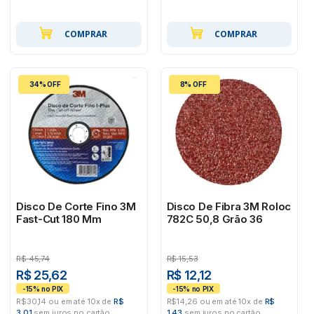
COMPRAR
COMPRAR
34% OFF
8% OFF
Disco De Corte Fino 3M
Disco De Fibra 3M Roloc
Fast-Cut 180 Mm
782C 50,8 Grão 36
R$
45,74
R$
15,53
R$ 25,62
R$ 12,12
R$30,14 ou em até 10x de
R$
R$14,26 ou em até 10x de
R$
3,01
sem juros no cartão
1,43
sem juros no cartão