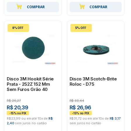
COMPRAR
COMPRAR
8% OFF
5% OFF
Disco 3M Hookit Série
Disco 3M Scotch-Brite
Prata - 252Z 152 Mm
Roloc - D75
Sem Furos Grão 40
R$
26,27
R$
33,44
R$ 20,39
R$ 26,96
R$23,99 ou em até 10x de
R$
R$31,72 ou em até 10x de
R$ 3,17
2,40
sem juros no cartão
sem juros no cartão