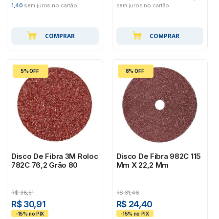
1,40
sem juros no cartão
sem juros no cartão
COMPRAR
COMPRAR
5% OFF
8% OFF
Disco De Fibra 3M Roloc
Disco De Fibra 982C 115
782C 76,2 Grão 80
Mm X 22,2 Mm
R$
38,51
R$
31,46
R$ 30,91
R$ 24,40