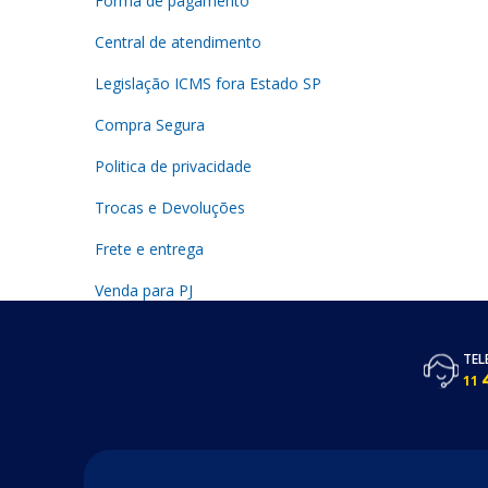
Forma de pagamento
Central de atendimento
Legislação ICMS fora Estado SP
Compra Segura
Politica de privacidade
Trocas e Devoluções
Frete e entrega
Venda para PJ
TEL
11