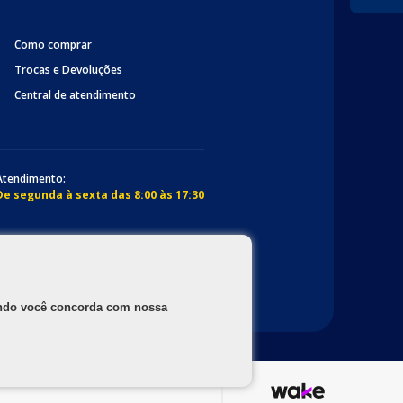
Como comprar
Trocas e Devoluções
Central de atendimento
Atendimento:
De segunda à sexta das 8:00 às 17:30
gando você concorda com nossa
os