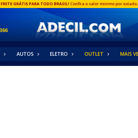
FRETE GRÁTIS PARA TODO BRASIL!
Confira o valor minimo por estado.
366
AUTOS
ELETRO
OUTLET
MAIS V