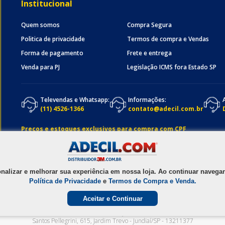
Institucional
Quem somos
Compra Segura
Politica de privacidade
Termos de compra e Vendas
Forma de pagamento
Frete e entrega
Venda para PJ
Legislação ICMS fora Estado SP
Televendas e Whatsapp:
Informações:
(11) 4526-1366
contato@adecil.com.br
Preços e estoques exclusivos para compra com CPF
onalizar e melhorar sua experiência em nossa loja. Ao continuar nave
Política de Privacidade
e
Termos de Compra e Venda.
Aceitar e Continuar
1990 - 2025
ADECIL COMERCIAL LTDA
- CNPJ
05.074.931/0001-58
Av. Osmundo d
Santos Pellegrini, 615
,
Jardim Trevo
-
Jundiaí
/
SP
-
13211377